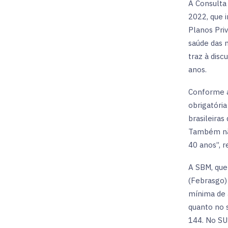
A Consulta
2022, que 
Planos Priv
saúde das 
traz à dis
anos.
Conforme a
obrigatóri
brasileiras
Também não
40 anos”, r
A SBM, que
(Febrasgo)
mínima de 
quanto no s
144. No SU