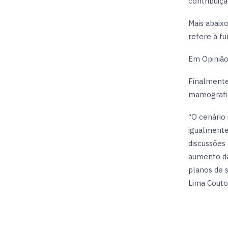
contribuiç
Mais abaixo
refere à f
Em Opinião
Finalmente
mamografia
“O cenário
igualmente
discussões 
aumento da
planos de 
Lima Couto