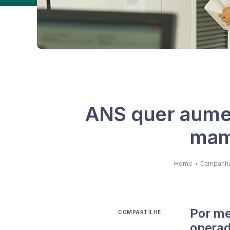
ANS quer aumen
mam
Home
Campanh
Por me
COMPARTILHE
operad