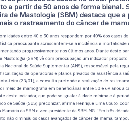
ito a partir de 50 anos de forma bienal.
eira de Mastologia (SBM) destaca que a p
mais o rastreamento do câncer de mama
om idades entre 40 e 50 anos respondem por 40% dos casos de 
atística preocupante acrescentem-se a incidência e mortalidade
mentando progressivamente nos últimos anos. Diante deste pa
 de Mastologia (SBM) vê com preocupação um indicador proposto 
ia Nacional de Saúde Suplementar (ANS), responsável pela regu
fiscalização de operadoras e planos privados de assistência à sa
inta-feira (23/01), a consulta pretende a realização do rastrea
r meio de mamografia em beneficiárias entre 50 e 69 anos a ca
te deste indicador, que pode se igualar à idade mínima e à perio
ico de Saúde (SUS) preconiza”, afirma Henrique Lima Couto, co
Mamária da SBM e vice-presidente da SBM-MG. “Em três década
to não diminuiu os casos avançados de câncer de mama, tampouc