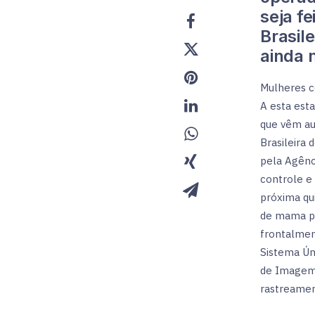
seja fe
Brasil
ainda 
Mulheres c
A esta est
que vêm au
Brasileira
pela Agênc
controle e 
próxima qu
de mama po
frontalmen
Sistema Ún
de Imagem 
rastreamen