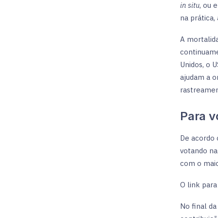
in situ
, ou 
na prática,
A mortalid
continuame
Unidos, o U
ajudam a o
rastreamen
Para v
De acordo 
votando na
com o maio
O link par
No final da