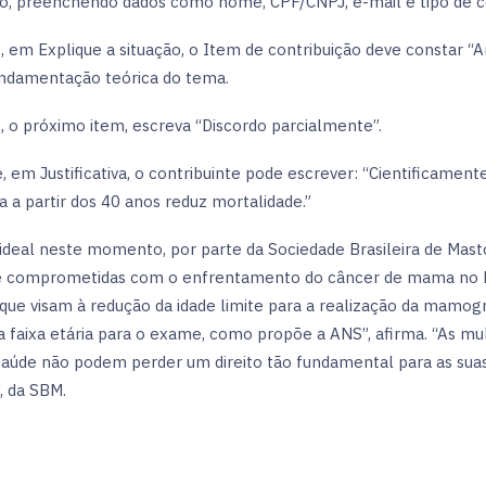
ão, preenchendo dados como nome, CPF/CNPJ, e-mail e tipo de co
, em Explique a situação, o Item de contribuição deve constar “An
undamentação teórica do tema.
, o próximo item, escreva “Discordo parcialmente”.
, em Justificativa, o contribuinte pode escrever: “Cientificame
 a partir dos 40 anos reduz mortalidade.”
 ideal neste momento, por parte da Sociedade Brasileira de Mast
 comprometidas com o enfrentamento do câncer de mama no Bras
que visam à redução da idade limite para a realização da mamogr
 faixa etária para o exame, como propõe a ANS”, afirma. “As mu
saúde não podem perder um direito tão fundamental para as suas 
, da SBM.