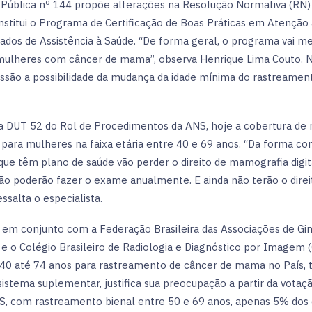
 Pública nº 144 propõe alterações na Resolução Normativa (RN)
institui o Programa de Certificação de Boas Práticas em Atenção
ados de Assistência à Saúde. “De forma geral, o programa vai me
mulheres com câncer de mama”, observa Henrique Lima Couto. N
cussão a possibilidade da mudança da idade mínima do rastreame
 DUT 52 do Rol de Procedimentos da ANS, hoje a cobertura de m
a para mulheres na faixa etária entre 40 e 69 anos. “Da forma c
 que têm plano de saúde vão perder o direito de mamografia digit
 poderão fazer o exame anualmente. E ainda não terão o direito 
essalta o especialista.
 em conjunto com a Federação Brasileira das Associações de Gin
 e o Colégio Brasileiro de Radiologia e Diagnóstico por Imagem
40 até 74 anos para rastreamento de câncer de mama no País, t
istema suplementar, justifica sua preocupação a partir da votaç
S, com rastreamento bienal entre 50 e 69 anos, apenas 5% dos 