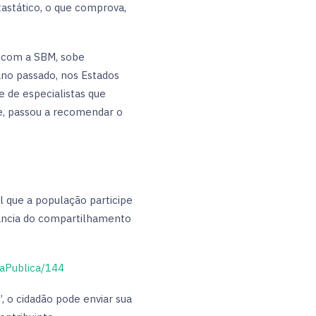
tastático, o que comprova,
o com a SBM, sobe
no passado, nos Estados
e de especialistas que
de, passou a recomendar o
 que a população participe
rtância do compartilhamento
taPublica/144
”, o cidadão pode enviar sua