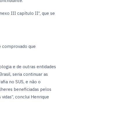
ntribuinte.
exo III capítulo II”, que se
nte comprovado que
ologia e de outras entidades
il, seria continuar as
afia no SUS, e não o
lheres beneficiadas pelos
vidas”, conclui Henrique