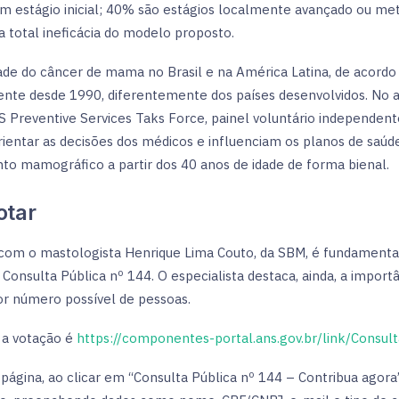
em estágio inicial; 40% são estágios localmente avançado ou me
 a total ineficácia do modelo proposto.
ade do câncer de mama no Brasil e na América Latina, de acord
nte desde 1990, diferentemente dos países desenvolvidos. No a
S Preventive Services Taks Force, painel voluntário independent
rientar as decisões dos médicos e influenciam os planos de saú
to mamográfico a partir dos 40 anos de idade de forma bienal.
otar
com o mastologista Henrique Lima Couto, da SBM, é fundamental
 Consulta Pública nº 144. O especialista destaca, ainda, a impo
r número possível de pessoas.
a a votação é
https://componentes-portal.ans.gov.br/link/Consul
 página, ao clicar em “Consulta Pública nº 144 – Contribua agora