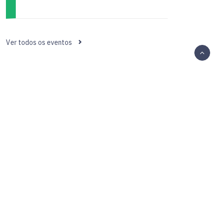
Ver todos os eventos
ATENDIMENTO
5, Sala 801
Entre em contato pelo e-mail
neiro - RJ
secretaria@sbmastologia.com.br
ou telefone
(21) 97271-0192
E
ENTRE EM CONTATO