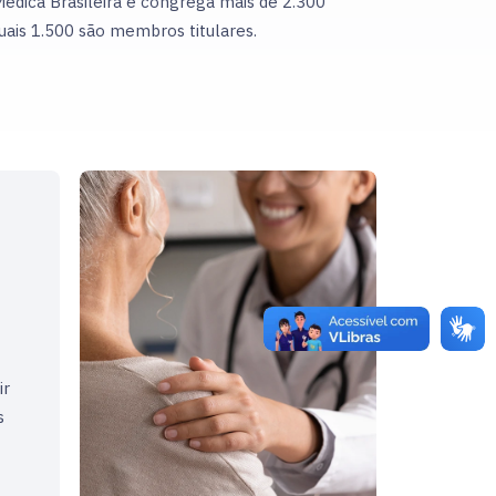
édica Brasileira e congrega mais de 2.300
quais 1.500 são membros titulares.
ir
s