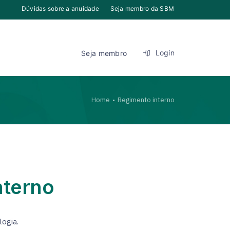
Dúvidas sobre a anuidade
Seja membro da SBM
Login
Seja membro
Home
Regimento interno
nterno
logia.