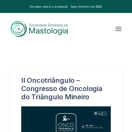
Dúvidas sobre a anuidade
Seja membro da SBM
II Oncotriângulo –
Congresso de Oncologia
do Triângulo Mineiro