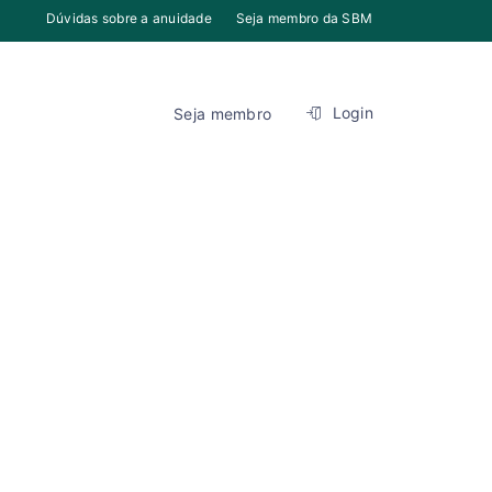
Dúvidas sobre a anuidade
Seja membro da SBM
Login
Seja membro