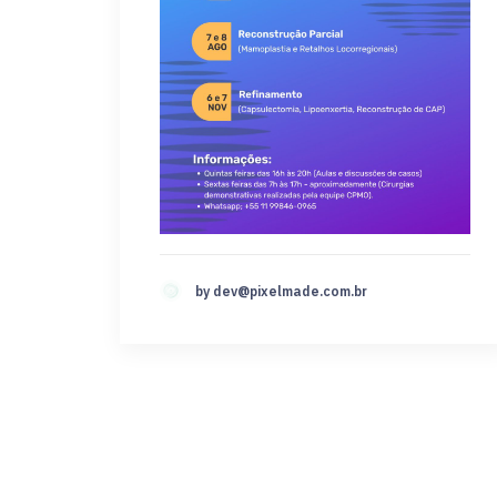
by
dev@pixelmade.com.br