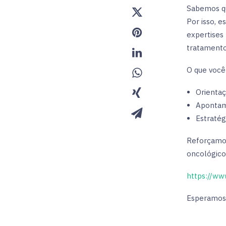
Sabemos qu
Por isso, e
expertises
tratamento
O que você 
Orientaç
Apontame
Estratég
Reforçamos
oncológico
https://ww
Esperamos 