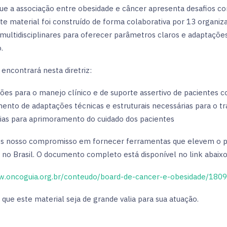
e a associação entre obesidade e câncer apresenta desafios co
ste material foi construído de forma colaborativa por 13 organiz
 multidisciplinares para oferecer parâmetros claros e adaptaçõe
.
encontrará nesta diretriz:
ões para o manejo clínico e de suporte assertivo de pacientes
nto de adaptações técnicas e estruturais necessárias para o t
ias para aprimoramento do cuidado dos pacientes
 nosso compromisso em fornecer ferramentas que elevem o p
 no Brasil. O documento completo está disponível no link abaixo
w.oncoguia.org.br/conteudo/board-de-cancer-e-obesidade/180
que este material seja de grande valia para sua atuação.