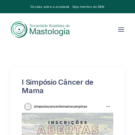
Dúvidas sobre a anuidade
Seja membro da SBM
I Simpósio Câncer de
Mama