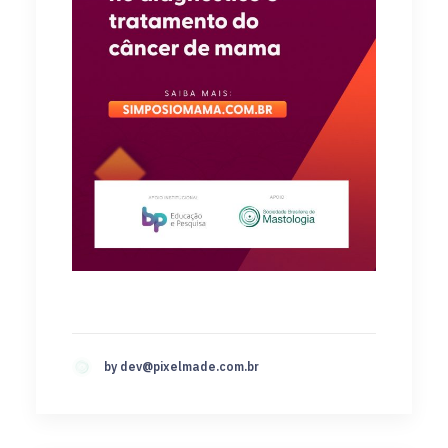
by
dev@pixelmade.com.br