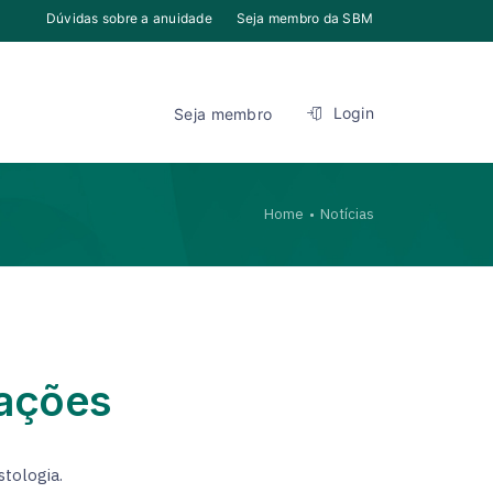
Dúvidas sobre a anuidade
Seja membro da SBM
Login
Seja membro
Home
Notícias
cações
stologia.