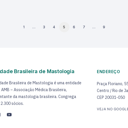
1
…
3
4
5
6
7
…
9
dade Brasileira de Mastologia
ENDEREÇO
dade Brasileira de Mastologia é uma entidade
Praça Floriano, 5
 à AMB – Associação Médica Brasileira,
Centro / Rio de Ja
ntante da mastologia brasileira. Congrega
CEP 20031-050
 2.300 sócios.
VEJA NO GOOGL