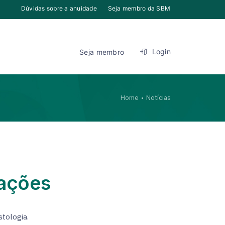
Dúvidas sobre a anuidade
Seja membro da SBM
Login
Seja membro
Home
Notícias
cações
stologia.