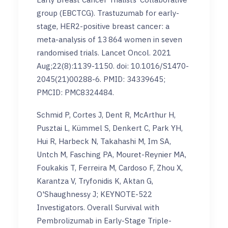
group (EBCTCG). Trastuzumab for early-
stage, HER2-positive breast cancer: a
meta-analysis of 13 864 women in seven
randomised trials. Lancet Oncol. 2021
Aug;22(8):1139-1150. doi: 10.1016/S1470-
2045(21)00288-6. PMID: 34339645;
PMCID: PMC8324484.
Schmid P, Cortes J, Dent R, McArthur H,
Pusztai L, Kümmel S, Denkert C, Park YH,
Hui R, Harbeck N, Takahashi M, Im SA,
Untch M, Fasching PA, Mouret-Reynier MA,
Foukakis T, Ferreira M, Cardoso F, Zhou X,
Karantza V, Tryfonidis K, Aktan G,
O'Shaughnessy J; KEYNOTE-522
Investigators. Overall Survival with
Pembrolizumab in Early-Stage Triple-