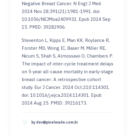
Negative Breast Cancer. N Engl J Med.
2024 Nov 28;391(21):1981-1991. doi:
10.1056/NEJMoa2409932. Epub 2024 Sep
15. PMID: 39282906.
Steventon L, Kipps E, Man KK, Roylance R,
Forster MD, Wong IC, Baser M, Miller RE,
Nicum S, Shah S, Almossawi O, Chambers P.
The impact of inter-cycle treatment delays
on 5-year all-cause mortality in early-stage
breast cancer: A retrospective cohort
study. Eur J Cancer. 2024 Oct;210:114301.
doi: 10.1016/j.ejca.2024.114301. Epub
2024 Aug 25. PMID: 39216173.
by
dev@pixelmade.com.br