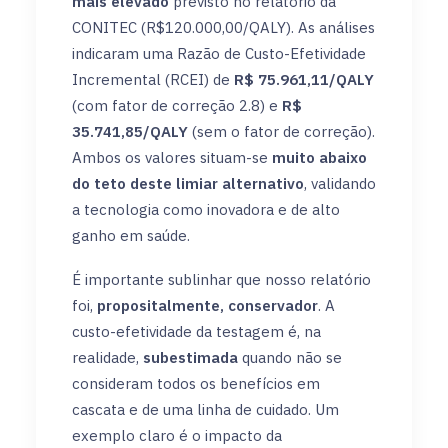
mais elevado
previsto no relatório da
CONITEC (R$120.000,00/QALY). As análises
indicaram uma Razão de Custo-Efetividade
Incremental (RCEI) de
R$ 75.961,11/QALY
(com fator de correção 2.8) e
R$
35.741,85/QALY
(sem o fator de correção).
Ambos os valores situam-se
muito abaixo
do teto deste limiar alternativo
, validando
a tecnologia como inovadora e de alto
ganho em saúde.
É importante sublinhar que nosso relatório
foi,
propositalmente, conservador
. A
custo-efetividade da testagem é, na
realidade,
subestimada
quando não se
consideram todos os benefícios em
cascata e de uma linha de cuidado. Um
exemplo claro é o impacto da