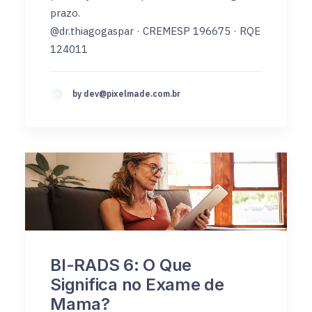
prazo.
@dr.thiagogaspar · CREMESP 196675 · RQE
124011
by
dev@pixelmade.com.br
BI-RADS 6: O Que
Significa no Exame de
Mama?