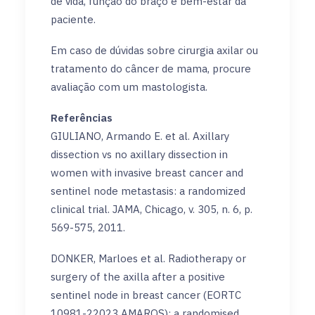
de vida, função do braço e bem-estar da
paciente.
Em caso de dúvidas sobre cirurgia axilar ou
tratamento do câncer de mama, procure
avaliação com um mastologista.
Referências
GIULIANO, Armando E. et al. Axillary
dissection vs no axillary dissection in
women with invasive breast cancer and
sentinel node metastasis: a randomized
clinical trial. JAMA, Chicago, v. 305, n. 6, p.
569-575, 2011.
DONKER, Marloes et al. Radiotherapy or
surgery of the axilla after a positive
sentinel node in breast cancer (EORTC
10981-22023 AMAROS): a randomised,